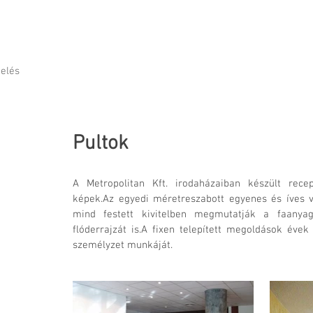
nelés
Pultok
A Metropolitan Kft. irodaházaiban készült rece
képek.Az egyedi méretreszabott egyenes és íves v
mind festett kivitelben megmutatják a faany
flóderrajzát is.A fixen telepített megoldások évek
személyzet munkáját.