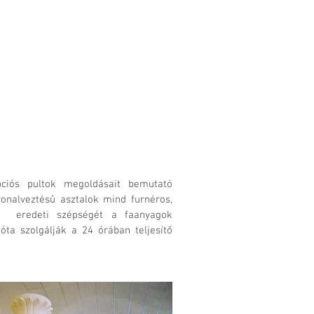
pciós pultok megoldásait bemutató
onalveztésû asztalok mind furnéros,
ag eredeti szépségét a faanyagok
 óta szolgálják a 24 órában teljesítő