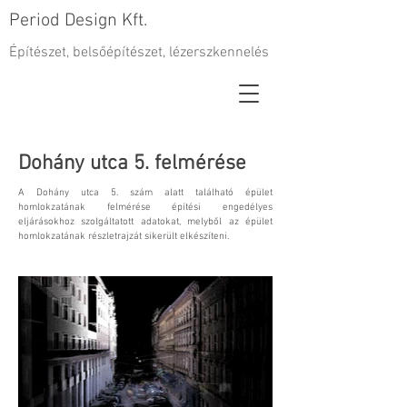
Period Design Kft.
Építészet, belsőépítészet, lézerszkennelés
Dohány utca 5. felmérése
A Dohány utca 5. szám alatt található épület
homlokzatának felmérése építési engedélyes
eljárásokhoz szolgáltatott adatokat, melyből az épület
homlokzatának részletrajzát sikerült elkészíteni.