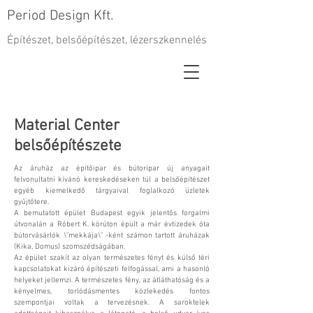
Period Design Kft.
Építészet, belsőépítészet, lézerszkennelés
Material Center
belsőépítészete
Az áruház az építőipar és bútoripar új anyagait
felvonultatni kívánó kereskedéseken túl a belsőépítészet
egyéb kiemelkedő tárgyaival foglalkozó üzletek
gyűjtőtere.
A bemutatott épület Budapest egyik jelentős forgalmi
útvonalán a Róbert K. körúton épült a már évtizedek óta
bútorvásárlók \"mekkája\" -ként számon tartott áruházak
(Kika, Domus) szomszédságában.
Az épület szakít az olyan természetes fényt és külső téri
kapcsolatokat kizáró építészeti felfogással, ami a hasonló
helyeket jellemzi. A természetes fény, az átláthatóság és a
kényelmes, torlódásmentes közlekedés fontos
szempontjai voltak a tervezésnek. A saroktelek