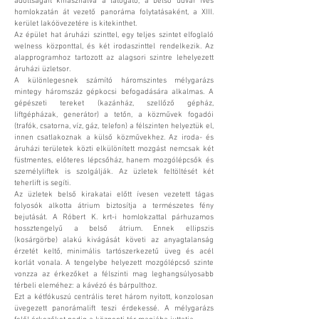
adottságait kihasználva a látogató, a belső udvar íves
homlokzatán át vezető panoráma folytatásaként, a XIII.
kerület lakóövezetére is kitekinthet.
Az épület hat áruházi szinttel, egy teljes szintet elfoglaló
welness központtal, és két irodaszinttel rendelkezik. Az
alapprogramhoz tartozott az alagsori szintre lehelyezett
áruházi üzletsor.
A különlegesnek számító háromszintes mélygarázs
mintegy háromszáz gépkocsi befogadására alkalmas. A
gépészeti tereket (kazánház, szellőző gépház,
liftgépházak, generátor) a tetőn, a közművek fogadói
(trafók, csatorna, víz, gáz, telefon) a félszinten helyeztük el,
innen csatlakoznak a külső közművekhez. Az iroda- és
áruházi területek közti elkülönített mozgást nemcsak két
füstmentes, előteres lépcsőház, hanem mozgólépcsők és
személyliftek is szolgálják. Az üzletek feltöltését két
teherlift is segíti.
Az üzletek belső kirakatai előtt ívesen vezetett tágas
folyosók alkotta átrium biztosítja a természetes fény
bejutását. A Róbert K. krt-i homlokzattal párhuzamos
hossztengelyű a belső átrium. Ennek ellipszis
(kosárgörbe) alakú kivágását követi az anyagtalanság
érzetét keltő, minimális tartószerkezetű üveg és acél
korlát vonala. A tengelybe helyezett mozgólépcső szinte
vonzza az érkezőket a félszinti mag leghangsúlyosabb
térbeli eleméhez: a kávézó és bárpulthoz.
Ezt a kétfókuszú centrális teret három nyitott, konzolosan
üvegezett panorámalift teszi érdekessé. A mélygarázs