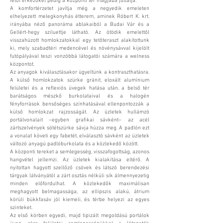
felől érkezőket pedig a központi tér magjába juttatja.
A komfortérzetet javítja még a negyedik emeleten
elhelyezett melegkonyhás étterem, aminek Róbert K. krt.
irányába néző panoráma ablakaiból a Budai Vár és a
Gellért-hegy sziluettje látható. Az ötödik emelettől
visszahúzott homlokzatokkal egy tetőteraszt alakítottunk
ki, mely szabadtéri medencével és növénysávval kijelölt
futópályával teszi vonzóbbá látogatói számára a welness
központot.
Az anyagok kiválasztásakor ügyeltünk a kontraszthatásra.
A külső homlokzatok szürke gránit, eloxált alumínium
felületei és a reflexiós üvegek hatása után, a belső tér
barátságos mészkő burkolataival és a halogén
fényforrások bensőséges színhatásával ellenpontozzák a
külső homlokzat rajzosságát. Az üzletek hullámzó
portálvonalait –egyben grafikai sávként– az acél
zártszelvények sötétszürke sávja húzza meg. A padlón ezt
a vonalat követi egy fabetét, elválasztó sávként az üzletek
változó anyagú padlóburkolata és a közlekedő között.
A központi tereket a semlegesség, visszafogottság, azonos
hangvétel jellemzi. Az üzletek kialakítása eltérő. A
nyitottan hagyott szellőző csövek és látszó berendezési
tárgyak látványától a zárt osztás nélküli sík álmennyezetig
minden előfordulhat. A közlekedők maximálisan
meghagyott belmagassága, az ellipszis alakú, átrium
körüli bükkfasáv jól kiemeli, és térbe helyezi az egyes
szinteket.
Az első körben egyedi, majd tipizált megoldású portálok