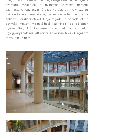
üveg, rács felületei semlegességükkel a látogatók
számára megadják a nyitottság érzését, mintegy
szemléltetve egy olyan áruház karakterét, mely azonos
márkanév alatt megjelenő, de mindemellett változatos,
sokszínű árukészletével tudja fogadni a vásárlókat. Itt
egymás mellett megtalálható az üveg- és bőrbútor,
gyerekbútor, a kiállításszerűen bemutatott műanyag bútor.
Egy gyertyabolt mellett szinte az összes lakás kiegészítő
tárgy is fellelhető.